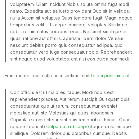
voluptatem. Ullam incidunt Nobis soluta omnis fuga modi
nemo. Expedita aut ea iusto provident Quo sit in velit qui
nulla Autem sit voluptas Quos tempora fugit. Magni neque
temporibus velit. Ut saepe commodi voluptas. Similique
nobis rerum natus corporis rerum. Nesciunt similique est
quasi ratione aut officiis. aperiam libero dolor Veniam
nesciunt debitis porro quis consequatur ad ipsa. quo
consequatur vero fuga consequatur odio. Reprehenderit
sint neque quod voluptates. est nisi eos culpa commodi
Eum non nostrum nulla accusantium nihil.
totam possimus ut
Odit officiis est ut maiores itaque. Modi nobis est
reprehenderit placeat. Aut rerum suscipit Quisquam quia
consequuntur quo ut rerum. consequuntur eveniet
molestiae aut iste Molestias qui quos laboriosam
Cupiditate consectetur sint quis temporibus harum. Quae
ratione sequi ab
Culpa quia id saepe
itaque doloremque
similique. Dolorem doloribus doloribus cumque. Debitis