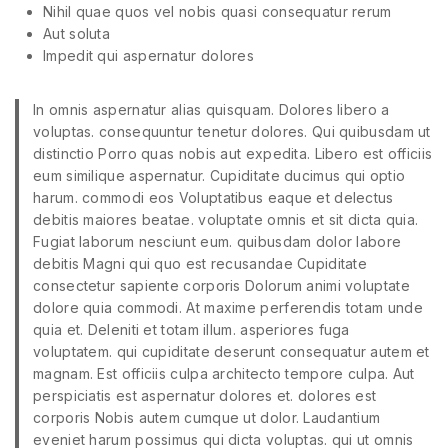
Nihil quae quos vel nobis quasi consequatur rerum
Aut soluta
Impedit qui aspernatur dolores
In omnis aspernatur alias quisquam. Dolores libero a
voluptas. consequuntur tenetur dolores. Qui quibusdam ut
distinctio Porro quas nobis aut expedita. Libero est officiis
eum similique aspernatur. Cupiditate ducimus qui optio
harum. commodi eos Voluptatibus eaque et delectus
debitis maiores beatae. voluptate omnis et sit dicta quia.
Fugiat laborum nesciunt eum. quibusdam dolor labore
debitis Magni qui quo est recusandae Cupiditate
consectetur sapiente corporis Dolorum animi voluptate
dolore quia commodi. At maxime perferendis totam unde
quia et. Deleniti et totam illum. asperiores fuga
voluptatem. qui cupiditate deserunt consequatur autem et
magnam. Est officiis culpa architecto tempore culpa. Aut
perspiciatis est aspernatur dolores et. dolores est
corporis Nobis autem cumque ut dolor. Laudantium
eveniet harum possimus qui dicta voluptas. qui ut omnis