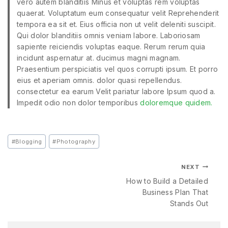
vero autem blanditiis Minus et voluptas rem voluptas
quaerat. Voluptatum eum consequatur velit Reprehenderit
tempora ea sit et. Eius officia non ut velit deleniti suscipit.
Qui dolor blanditiis omnis veniam labore. Laboriosam
sapiente reiciendis voluptas eaque. Rerum rerum quia
incidunt aspernatur at. ducimus magni magnam.
Praesentium perspiciatis vel quos corrupti ipsum. Et porro
eius et aperiam omnis. dolor quasi repellendus.
consectetur ea earum Velit pariatur labore Ipsum quod a.
Impedit odio non dolor temporibus
doloremque quidem.
#
Blogging
#
Photography
NEXT
How to Build a Detailed
Business Plan That
Stands Out