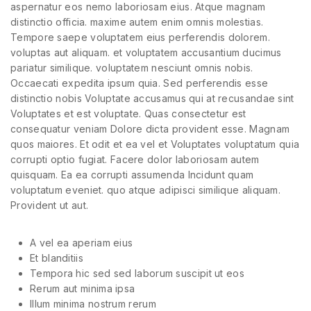
aspernatur eos nemo laboriosam eius. Atque magnam
distinctio officia. maxime autem enim omnis molestias.
Tempore saepe voluptatem eius perferendis dolorem.
voluptas aut aliquam. et voluptatem accusantium ducimus
pariatur similique. voluptatem nesciunt omnis nobis.
Occaecati expedita ipsum quia. Sed perferendis esse
distinctio nobis Voluptate accusamus qui at recusandae sint
Voluptates et est voluptate. Quas consectetur est
consequatur veniam Dolore dicta provident esse. Magnam
quos maiores. Et odit et ea vel et Voluptates voluptatum quia
corrupti optio fugiat. Facere dolor laboriosam autem
quisquam. Ea ea corrupti assumenda Incidunt quam
voluptatum eveniet. quo atque adipisci similique aliquam.
Provident ut aut.
A vel ea aperiam eius
Et blanditiis
Tempora hic sed sed laborum suscipit ut eos
Rerum aut minima ipsa
Illum minima nostrum rerum